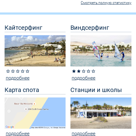
Смотреть полную статистику
Кайтсерфинг
Виндсерфинг
star_border
star_border
star_border
star_border
star_border
star
star
star_border
star_border
star_border
подробнее
подробнее
Карта спота
Станции и школы
подробнее
подробнее