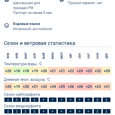
Шенгенская для
Прямой перелет: нет
граждан РФ.
Паспорт не менее 3 мес.
Ходовые языки
Испанский, английский
Сезон и ветровая статистика
ИЮН
ИЮЛ
МАЙ
МАР
НОЯ
ЯНВ
ФЕВ
АПР
ОКТ
СЕН
ДЕК
АВГ
Температура воды,
C
O
+20
+18
+18
+19
+20
+21
+21
+22
+23
+23
+22
+20
Дневная темп. воздуха,
C
O
+20
+19
+20
+21
+22
+24
+25
+26
+26
+25
+23
+21
Сезон кайтсерфинга
Сезон виндсерфинга