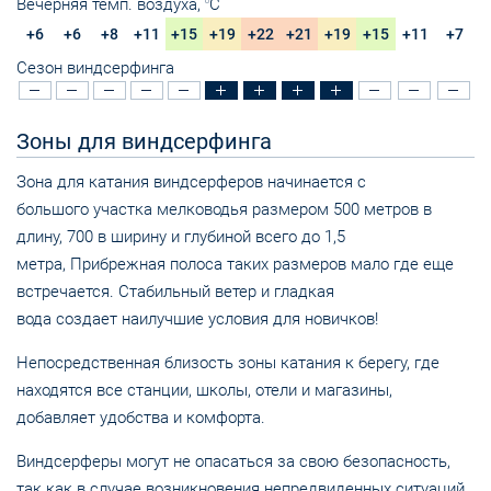
Вечерняя темп. воздуха,
C
O
+6
+6
+8
+11
+15
+19
+22
+21
+19
+15
+11
+7
Сезон виндсерфинга
Зоны для виндсерфинга
Зона для катания виндсерферов начинается с
большого участка мелководья размером 500 метров в
длину, 700 в ширину и глубиной всего до 1,5
метра, Прибрежная полоса таких размеров мало где еще
встречается. Стабильный ветер и гладкая
вода создает наилучшие условия для новичков!
Непосредственная близость зоны катания к берегу, где
находятся все станции, школы, отели и магазины,
добавляет удобства и комфорта.
Виндсерферы могут не опасаться за свою безопасность,
так как в случае возникновения непредвиденных ситуаций,