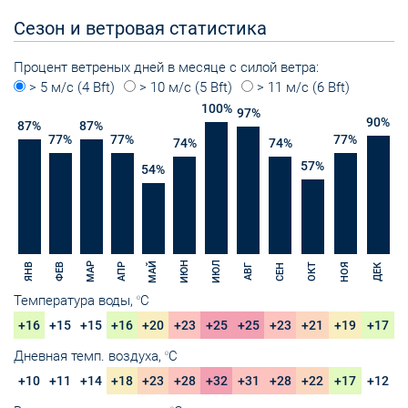
Сезон и ветровая статистика
Процент ветреных дней в месяце с силой ветра:
> 5 м/с (4 Bft)
> 10 м/с (5 Bft)
> 11 м/с (6 Bft)
100
%
97
%
90
%
87
%
87
%
77
%
77
%
77
%
74
%
74
%
57
%
54
%
ИЮН
ИЮЛ
МАЙ
МАР
НОЯ
ЯНВ
ФЕВ
АПР
ОКТ
СЕН
ДЕК
АВГ
Температура воды,
C
O
+16
+15
+15
+16
+20
+23
+25
+25
+23
+21
+19
+17
Дневная темп. воздуха,
C
O
+10
+11
+14
+18
+23
+28
+32
+31
+28
+22
+17
+12