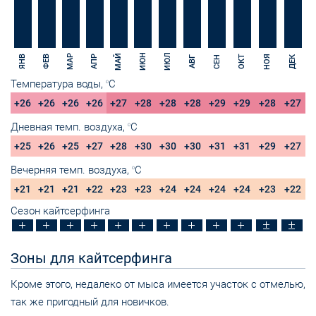
ИЮН
ИЮЛ
МАЙ
МАР
НОЯ
ЯНВ
ФЕВ
АПР
ОКТ
СЕН
ДЕК
АВГ
Температура воды,
C
O
+26
+26
+26
+26
+27
+28
+28
+28
+29
+29
+28
+27
Дневная темп. воздуха,
C
O
+25
+26
+25
+27
+28
+30
+30
+30
+31
+31
+29
+27
Вечерняя темп. воздуха,
C
O
+21
+21
+21
+22
+23
+23
+24
+24
+24
+24
+23
+22
Сезон кайтсерфинга
Зоны для кайтсерфинга
Кроме этого, недалеко от мыса имеется участок с отмелью,
так же пригодный для новичков.