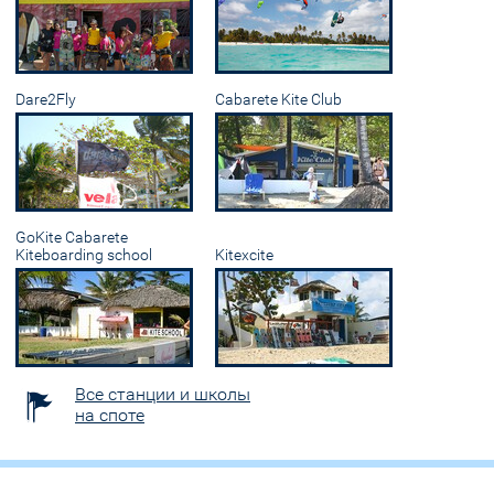
Dare2Fly
Cabarete Kite Club
GoKite Cabarete
Kiteboarding school
Kitexcite
Все станции и школы
на споте