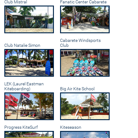
Club Mistral
Fanatic Center Cabarete
Cabarete Windsports
Club Natalie Simon
Club
LEK (Laurel Eastman
Kiteboarding)
Big Air Kite School
Progress KiteSurf
Kiteseason