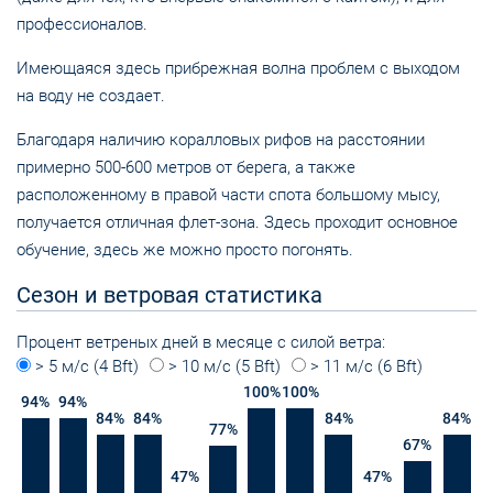
профессионалов.
Имеющаяся здесь прибрежная волна проблем с выходом
на воду не создает.
Благодаря наличию коралловых рифов на расстоянии
примерно 500-600 метров от берега, а также
расположенному в правой части спота большому мысу,
получается отличная флет-зона. Здесь проходит основное
обучение, здесь же можно просто погонять.
Сезон и ветровая статистика
Процент ветреных дней в месяце с силой ветра:
> 5 м/с (4 Bft)
> 10 м/с (5 Bft)
> 11 м/с (6 Bft)
100
%
100
%
94
%
94
%
84
%
84
%
84
%
84
%
77
%
67
%
47
%
47
%