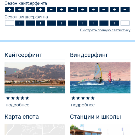
Сезон кайтсерфинга
Сезон виндсерфинга
Смотреть полную статистику
Кайтсерфинг
Виндсерфинг
star
star
star
star
star
star
star
star
star
star
подробнее
подробнее
Карта спота
Станции и школы