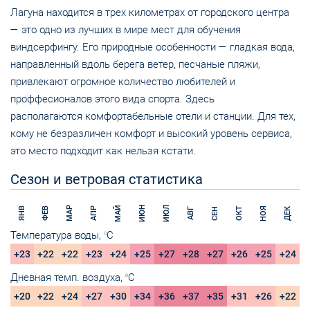
Лагуна находится в трех километрах от городского центра
— это одно из лучших в мире мест для обучения
виндсерфингу. Его природные особенности — гладкая вода,
направленный вдоль берега ветер, песчаные пляжи,
привлекают огромное количество любителей и
проффесионалов этого вида спорта. Здесь
располагаются комфортабельные отели и станции. Для тех,
кому не безразличен комфорт и высокий уровень сервиса,
это место подходит как нельзя кстати.
Сезон и ветровая статистика
ИЮН
ИЮЛ
МАЙ
МАР
НОЯ
ЯНВ
ФЕВ
АПР
ОКТ
СЕН
ДЕК
АВГ
Температура воды,
C
O
+23
+22
+22
+23
+24
+25
+27
+28
+27
+26
+25
+24
Дневная темп. воздуха,
C
O
+20
+22
+24
+27
+30
+34
+36
+37
+35
+31
+26
+22