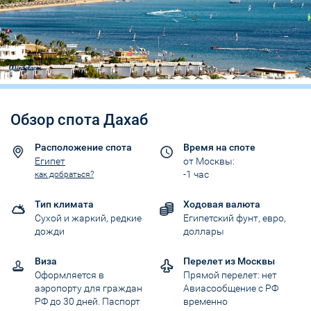
Обзор спота Дахаб
Расположение спота
Время на споте
Египет
от Москвы:
-1 час
как добраться?
Тип климата
Ходовая валюта
Сухой и жаркий, редкие
Египетский фунт, евро,
дожди
доллары
Виза
Перелет из Москвы
Оформляется в
Прямой перелет: нет
аэропорту для граждан
Авиасообщение с РФ
РФ до 30 дней. Паспорт
временно