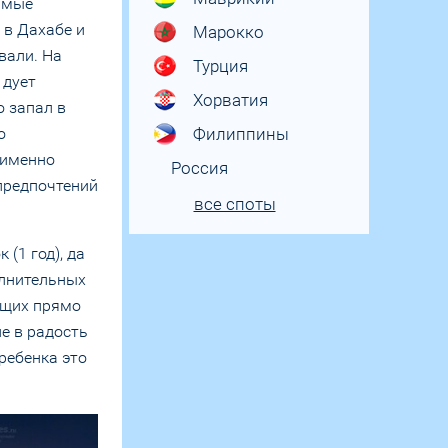
самые
 в Дахабе и
Марокко
вали. На
Турция
 дует
Хорватия
о запал в
о
Филиппины
 именно
Россия
 предпочтений
все споты
(1 год), да
олнительных
ющих прямо
е в радость
ребенка это