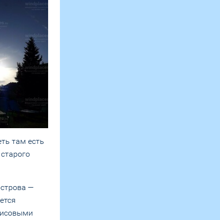
еть там есть
 старого
острова —
ется
рисовыми