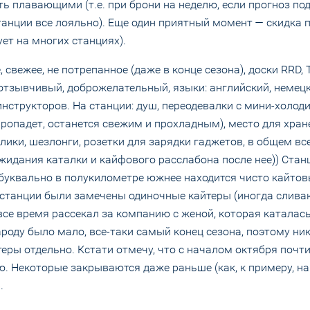
ь плавающими (т.е. при брони на неделю, если прогноз под
станции все лояльно). Еще один приятный момент — скидка
ет на многих станциях).
свежее, не потрепанное (даже в конце сезона), доски RRD, 
ал отзывчивый, доброжелательный, языки: английский, немецк
 инструкторов. На станции: душ, переодевалки с мини-холо
е пропадет, останется свежим и прохладным), место для хра
ики, шезлонги, розетки для зарядки гаджетов, в общем все
идания каталки и кайфового расслабона после нее)) Стан
 буквально в полукилометре южнее находится чисто кайтов
 станции были замечены одиночные кайтеры (иногда слива
все время рассекал за компанию с женой, которая каталась
роду было мало, все-таки самый конец сезона, поэтому ни
еры отдельно. Кстати отмечу, что с началом октября почти
. Некоторые закрываются даже раньше (как, к примеру, на
.