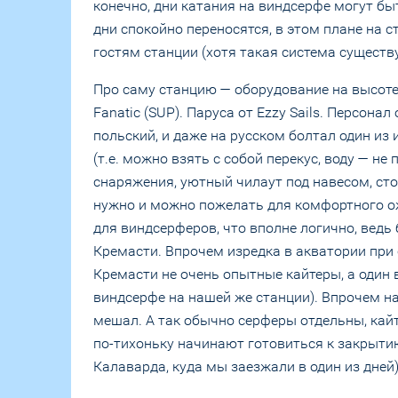
конечно, дни катания на виндсерфе могут быт
дни спокойно переносятся, в этом плане на 
гостям станции (хотя такая система существу
Про саму станцию — оборудование на высоте, 
Fanatic (SUP). Паруса от Ezzy Sails. Персон
польский, и даже на русском болтал один из
(т.е. можно взять с собой перекус, воду — н
снаряжения, уютный чилаут под навесом, стол
нужно и можно пожелать для комфортного ож
для виндсерферов, что вполне логично, ведь
Кремасти. Впрочем изредка в акватории при
Кремасти не очень опытные кайтеры, а один 
виндсерфе на нашей же станции). Впрочем на
мешал. А так обычно серферы отдельны, кайт
по-тихоньку начинают готовиться к закрытию
Калаварда, куда мы заезжали в один из дней)