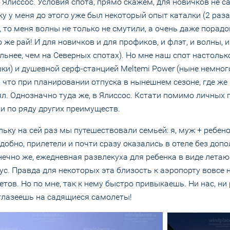
е Ялиссос. Условия спота, прямо скажем, для новичков не 
ку у меня до этого уже был некоторый опыт каталки (2 раза
, то меня волны не только не смутили, а очень даже порадо
же рай! И для новичков и для профиков, и флэт, и волны, и
льнее, чем на Северных спотах). Но мне наш спот настольк
и) и душевной серф-станцией Meltemi Power (ныне немног
, что при планировании отпуска в нынешнем сезоне, где же
оял. Однозначно туда же, в Ялиссос. Кстати помимо личных
 и по ряду других преимуществ.
ьку на сей раз мы путешествовали семьей: я, муж + ребенок 
добно, прилетели и почти сразу оказались в отеле без доп
нечно же, ежедневная развлекуха для ребенка в виде лета
с. Правда для некоторых эта близость к аэропорту вовсе н
ов. Но по мне, так к нему быстро привыкаешь. Ни нас, ни 
оглазеешь на садящиеся самолеты!