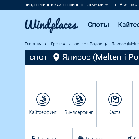
Вьетнам
ВИНДСЕРФИНГ И КАЙТСЕРФИНГ ПО ВСЕМУ МИРУ
Марокко
Споты
Кайтс
Главная
Греция
остров Родос
Ялисос (Melte
спот
Ялисос (Meltemi Po
Кайтсерфинг
Виндсерфинг
Карта
Где жить
Где поесть
Ка