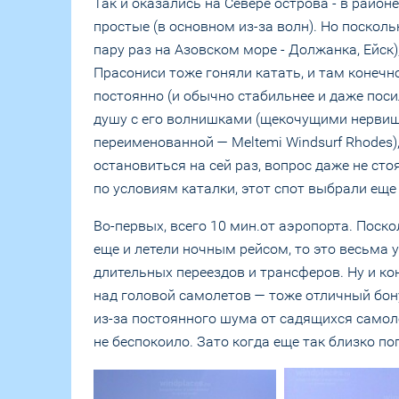
Так и оказались на Севере острова - в район
простые (в основном из-за волн). Но посколь
пару раз на Азовском море - Должанка, Ейск)
Прасониси тоже гоняли катать, и там конечно 
постоянно (и обычно стабильнее и даже поси
душу с его волнишками (щекочущими нервишк
переименованной — Meltemi Windsurf Rhodes)
остановиться на сей раз, вопрос даже не ст
по условиям каталки, этот спот выбрали еще
Во-первых, всего 10 мин.от аэропорта. Поскол
еще и летели ночным рейсом, то это весьма у
длительных переездов и трансферов. Ну и ко
над головой самолетов — тоже отличный бону
из-за постоянного шума от садящихся самолет
не беспокоило. Зато когда еще так близко п