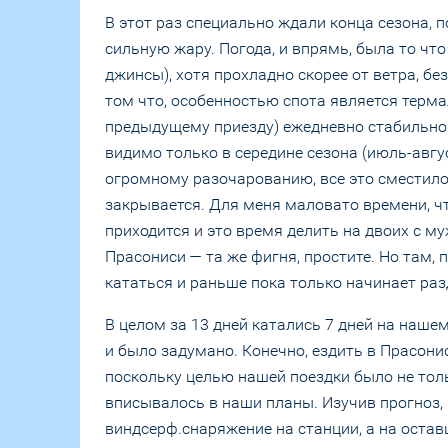
В этот раз специально ждали конца сезона, 
сильную жару. Погода, и впрямь, была то чт
джинсы), хотя прохладно скорее от ветра, без
том что, особенностью спота является терма
предыдущему приезду) ежедневно стабильно р
видимо только в середине сезона (июль-авгус
огромному разочарованию, все это сместилось 
закрывается. Для меня маловато времени, чт
приходится и это время делить на двоих с му
Прасониси — та же фигня, простите. Но там, 
кататься и раньше пока только начинает раз
В целом за 13 дней катались 7 дней на нашем
и было задумано. Конечно, ездить в Прасонис
поскольку целью нашей поездки было не толь
вписывалось в наши планы. Изучив прогноз,
виндсерф.снаряжение на станции, а на остав