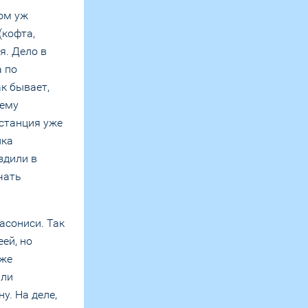
ком уж
(кофта,
я. Дело в
а по
к бывает,
оему
 станция уже
нка
здили в
чать
асониси. Так
ей, но
аже
али
у. На деле,