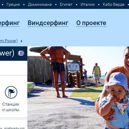
Греция
Доминикана
Египет
Италия
Кабо Верде
Турция
Хорватия
Филиппины
Россия
ерфинг
Виндсерфинг
О проекте
mi Power)
wer)
Станции
и школы
к добраться