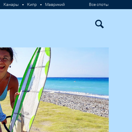
Канары
Кипр
Маврикий
Все споты