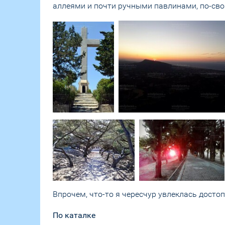
аллеями и почти ручными павлинами, по-св
Впрочем, что-то я чересчур увлеклась досто
По каталке