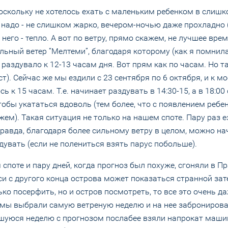
поскольку не хотелось ехать с маленьким ребенком в слиш
о надо - не слишком жарко, вечером-ночью даже прохладно 
 него - тепло. А вот по ветру, прямо скажем, не лучшее врем
льный ветер “Мелтеми”, благодаря которому (как я помнил
аздувало к 12-13 часам дня. Вот прям как по часам. Но та
т). Сейчас же мы ездили с 23 сентября по 6 октября, и к м
к 15 часам. Т.е. начинает раздувать в 14:30-15, а в 18:00
обы укататься вдоволь (тем более, что с появлением ребе
жем). Такая ситуация не только на нашем споте. Пару раз е
правда, благодаря более сильному ветру в целом, можно на
дувать (если не полениться взять парус побольше).
 споте и пару дней, когда прогноз был похуже, сгоняли в Пр
и с другого конца острова может показаться странной зате
ко посерфить, но и остров посмотреть, то все это очень д
 мы выбрали самую ветреную неделю и на нее заброниров
шуюся неделю с прогнозом послабее взяли напрокат машин