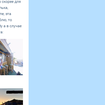
о скорее для
лька,
пе, эта
блю, то
у а в случае
а: