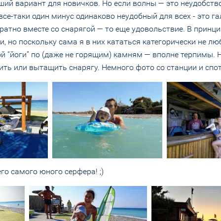
чший вариант для новичков. Но если волны — это неудобств
 все-таки один минус одинаково неудобный для всех - это га
ратно вместе со снарягой — то еще удовольствие. В принци
 но поскольку сама я в них кататься категорически не лю
й “йоги” по (даже не горящим) камням — вполне терпимы. Н
ть или вытащить снарягу. Немного фото со станции и спот
о самого юного серфера! ;)