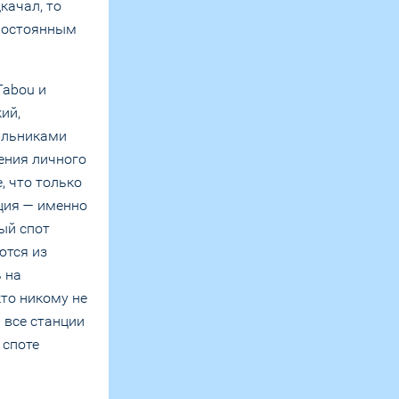
качал, то
 постоянным
Tabou и
ий,
дильниками
нения личного
, что только
ция — именно
ый спот
ются из
 на
кто никому не
 все станции
 споте