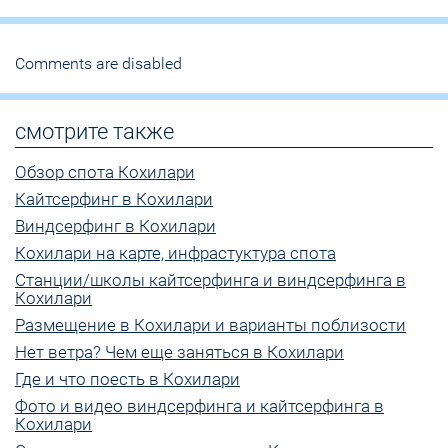
Comments are disabled
смотрите также
Обзор спота Кохилари
Кайтсерфинг в Кохилари
Виндсерфинг в Кохилари
Кохилари на карте, инфрастуктура спота
Станции/школы кайтсерфинга и виндсерфинга в
Кохилари
Размещение в Кохилари и варианты поблизости
Нет ветра? Чем еще заняться в Кохилари
Где и что поесть в Кохилари
Фото и видео виндсерфинга и кайтсерфинга в
Кохилари