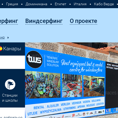
Греция
Доминикана
Египет
Италия
Кабо Верде
Турция
Хорватия
Филиппины
Россия
ерфинг
Виндсерфинг
О проекте
ано
Канары
Станции
и школы
к добраться