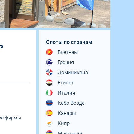
Споты по странам
ь
Вьетнам
Греция
Доминикана
Египет
Италия
Кабо Верде
Канары
ние фирмы
Кипр
Маврикий