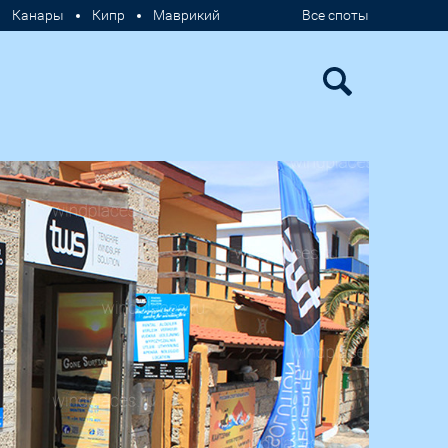
Канары
Кипр
Маврикий
Все споты