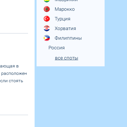
Марокко
Турция
Хорватия
Филиппины
Россия
все споты
агающая в
р расположен
если стоять