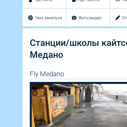
Чем заняться
Фото/видео
О
Станции/школы кайтсе
Медано
Fly Medano