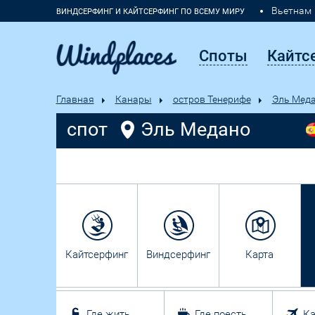
Вьетнам
ВИНДСЕРФИНГ И КАЙТСЕРФИНГ ПО ВСЕМУ МИРУ
Марокко
Споты
Кайтс
Главная
Канары
остров Тенерифе
Эль Мед
спот
Эль Медано
Кайтсерфинг
Виндсерфинг
Карта
Где жить
Где поесть
Ка