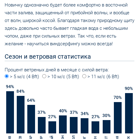
Новичку однозначно будет более комфортно в восточной
части залива, защищенный от прибойной волны, и вообще
от волн, широкой косой. Благодаря такому природному щиту
здесь довольно часто бывает гладкая вода с небольшим
чопом, даже при сильных ветрах. Так что, если есть
желание - научиться виндсерфингу можно всегда!
Сезон и ветровая статистика
Процент ветреных дней в месяце с силой ветра:
> 5 м/с (4 Bft)
> 10 м/с (5 Bft)
> 11 м/с (6 Bft)
94
%
90
%
84
%
70
%
64
%
40
%
37
%
37
%
34
%
30
%
27
%
27
%