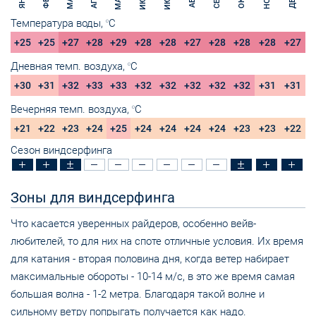
ИЮН
ИЮЛ
МАЙ
МАР
НОЯ
ЯНВ
ФЕВ
АПР
ОКТ
СЕН
ДЕК
АВГ
Температура воды,
C
O
+25
+25
+27
+28
+29
+28
+28
+27
+28
+28
+28
+27
Дневная темп. воздуха,
C
O
+30
+31
+32
+33
+33
+32
+32
+32
+32
+32
+31
+31
Вечерняя темп. воздуха,
C
O
+21
+22
+23
+24
+25
+24
+24
+24
+24
+23
+23
+22
Сезон виндсерфинга
Зоны для виндсерфинга
Что касается уверенных райдеров, особенно вейв-
любителей, то для них на споте отличные условия. Их время
для катания - вторая половина дня, когда ветер набирает
максимальные обороты - 10-14 м/с, в это же время самая
большая волна - 1-2 метра. Благодаря такой волне и
сильному ветру попрыгать получается как надо.