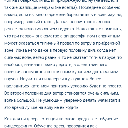
чоп на поверхности воды, прибрежную волну (не везде), а
так же жалящие медузы (не всегда). Последнее особенно
важно, если вы много времени барахтаетесь в воде изучая,
например, водный старт. Данная неприятность вполне
решается использованием гидрика. Надо так же заметить,
что при первом знакомстве с виндсерфингом неприятным
может оказаться типичный провал по ветру в прибрежной
зоне. Из-за него даже в первую половину дня, когда нет
сильных волн, ветер рваный, то не хватает тяги в парусе, то,
наоборот, начинает резко дергать, в следствии чего
новички занимаются постоянным купанием-доставанием
паруса. Научиться виндсерфингу, а уж тем более
насладиться катанием при таких условиях будет не просто.
Во второй половине дня ветер становится очень сильным,
волна большой. Не умеющим уверенно делать waterstart в
это время лучше на воду не выходить.
Каждая виндсерф станция на споте предлагает обучение
виндсерфингу. Обучение здесь проводится как