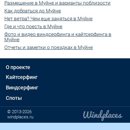
Размещение в Муйне и варианты поблизости
Как добраться до Муйне
Нет ветра? Чем еще заняться в Муйне
Где и что поесть в Муйне
Фото и видео виндсерфинга и кайтсерфинга в
Муйне
Отчеты и заметки о поездках в Муйне
О проекте
Кайтсерфинг
Виндсерфинг
Споты
© 2013-2026
windplaces.ru