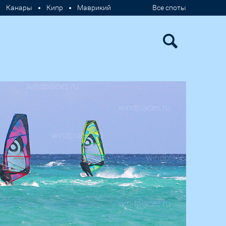
Канары
Кипр
Маврикий
Все споты