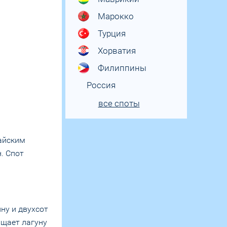
Марокко
Турция
Хорватия
Филиппины
Россия
все споты
райским
. Спот
ну и двухсот
ищает лагуну