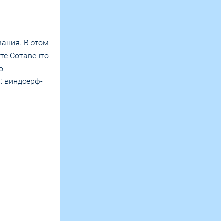
ания. В этом
оте Сотавенто
о
а: виндсерф-