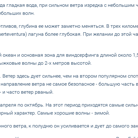
гда гладкая вода, при сильном ветра изредка с небольшим 
ебольших волн.
отливов, глубина ее может заметно меняться. В трех килом
uerteventura) лагуна более глубокая. При желании до этой 
океан и основная зона для виндсерфинга длиной около 1,5
ыжковые волны до 2-х метров высотой.
 Ветер здесь дует сильнее, чем на втором популярном спот
о направление ветра не самое безопасное - большую часть 
 - и часто ветер рваный.
апреля по октябрь. На этот период приходятся самые силь
лярный характер. Самые хорошие волны - зимой.
ного ветра, к полудню он усиливается и дует до самого зак