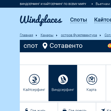
Вьетнам
ВИНДСЕРФИНГ И КАЙТСЕРФИНГ ПО ВСЕМУ МИРУ
Марокко
Споты
Кайтс
Главная
Канары
остров Фуэртевентура
Сот
спот
Сотавенто
Кайтсерфинг
Виндсерфинг
Карта
Где жить
Где поесть
Ка