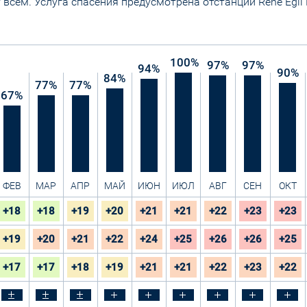
 всем. Услуга спасения предусмотрена отстанции Rene Egli F
100
%
97
%
97
%
94
%
90
%
84
%
77
%
77
%
67
%
ФЕВ
МАР
АПР
МАЙ
ИЮН
ИЮЛ
АВГ
СЕН
ОКТ
+18
+18
+19
+20
+21
+21
+22
+23
+23
+19
+20
+21
+22
+24
+25
+26
+26
+25
+17
+17
+18
+19
+21
+21
+22
+23
+22