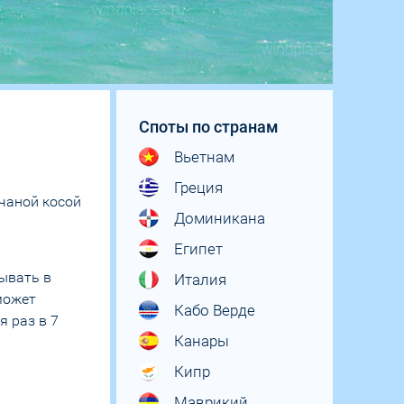
Споты по странам
Вьетнам
Греция
счаной косой
Доминикана
Египет
ывать в
Италия
может
Кабо Верде
 раз в 7
Канары
Кипр
Маврикий