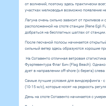
от волнений, поэтому здесь практически все
участках мелководья возможно появление н
Лагуна очень сильно зависит от приливов и 
расположенной на споте станции (Rene Egli F
добраться на бесплатных шатлах от станции.
После песчаной полосы начинается открытый 
сильный ветер здесь образуются хорошие пр
На Сотавенто отличная ветровая статистика.
Фуэртевентура Флаг Бич (Flag Beach). Однак
дует в направлении off-shore (с берега) слева
Самые лучшие условия для виндсерфинга - с 
(10-15 м/с), которые носят на редкость регу
День на споте Сотавенто начинается с умерен