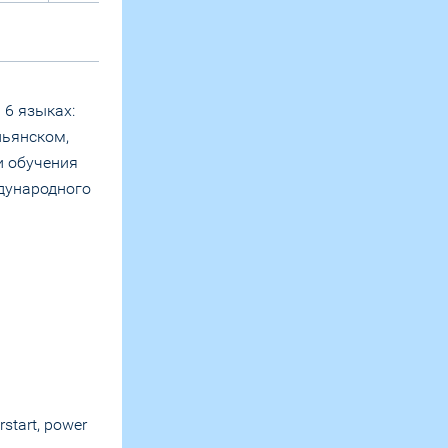
6 языках:
льянском,
и обучения
дународного
tart, power