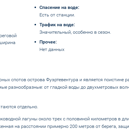
Спасение на воде:
Есть от станции.
Трафик на воде:
Значительный, особенно в сезон.
ереговой
Прочее:
 ширина
Нет данных
рных спотов острова Фуэртевентура и является поистине 
мые разнообразные: от гладкой воды до двухметровых волн
атаются отдельно.
ководной лагуны около трех с половиной километров в дли
женная на расстоянии примерно 200 метров от берега, защ