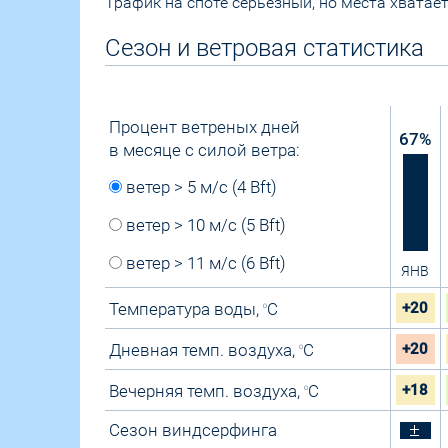
Трафик на споте серьезный, но места хватает
Сезон и ветровая статистика
Процент ветреных дней
67
%
в месяце с силой ветра:
ветер > 5 м/с (4 Bft)
ветер > 10 м/с (5 Bft)
ветер > 11 м/с (6 Bft)
ЯНВ
Температура воды,
C
+20
O
Дневная темп. воздуха,
C
+20
O
Вечерняя темп. воздуха,
C
+18
O
Сезон виндсерфинга