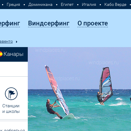
Греция
Доминикана
Египет
Италия
Кабо Верде
Турция
Хорватия
Филиппины
Россия
ерфинг
Виндсерфинг
О проекте
авенто
Канары
Станции
и школы
к добраться