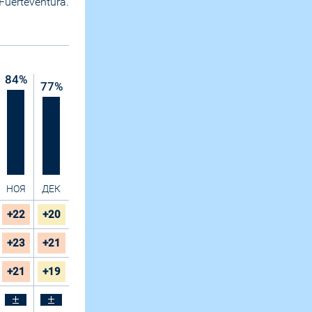
uerteventura.
84
%
77
%
НОЯ
ДЕК
+22
+20
+23
+21
+21
+19