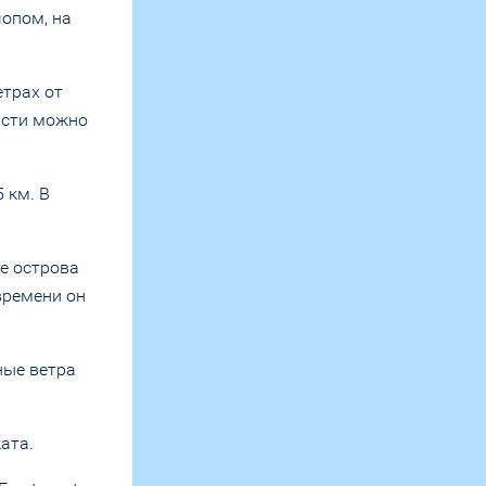
чопом, на
етрах от
части можно
 км. В
е острова
времени он
ные ветра
ата.