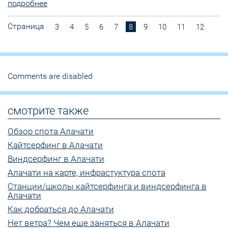
подробнее
Страница
3
4
5
6
7
8
9
10
11
12
Comments are disabled
смотрите также
Обзор спота Алачати
Кайтсерфинг в Алачати
Виндсерфинг в Алачати
Алачати на карте, инфрастуктура спота
Станции/школы кайтсерфинга и виндсерфинга в
Алачати
Как добраться до Алачати
Нет ветра? Чем еще заняться в Алачати