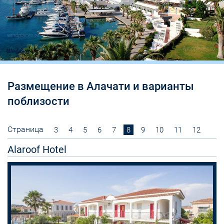
Размещение в Алачати и варианты
поблизости
Страница
3
4
5
6
7
8
9
10
11
12
Alaroof Hotel